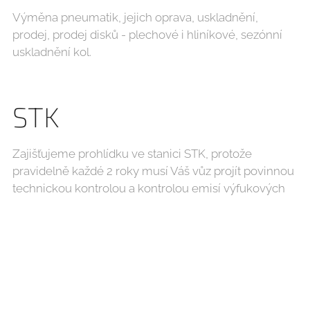
Výměna pneumatik, jejich oprava, uskladnění,
prodej, prodej disků - plechové i hliníkové, sezónní
uskladnění kol.
STK
Zajišťujeme prohlídku ve stanici STK, protože
pravidelně každé 2 roky musí Váš vůz projít povinnou
technickou kontrolou a kontrolou emisí výfukových
plynů.
Údržba klimatizace
Servis klimatizace, údržba, opravy a doplňování